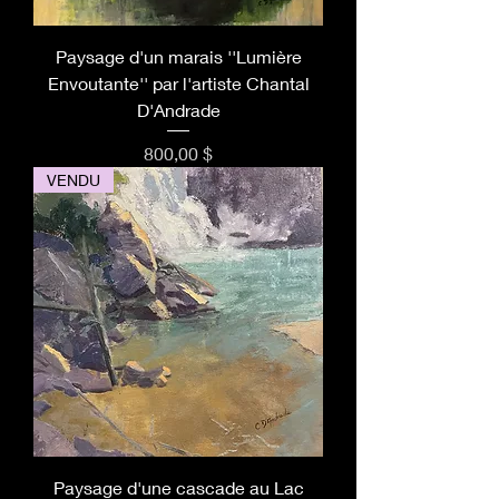
Paysage d'un marais ''Lumière
Envoutante'' par l'artiste Chantal
D'Andrade
Prix
800,00 $
VENDU
Paysage d'une cascade au Lac