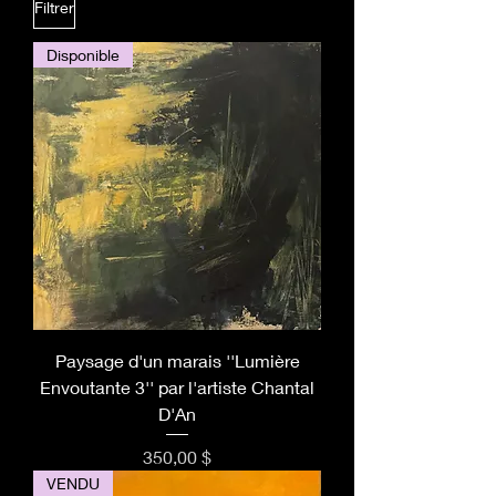
Filtrer
Disponible
Paysage d'un marais ''Lumière
Envoutante 3'' par l'artiste Chantal
D'An
Prix
350,00 $
VENDU